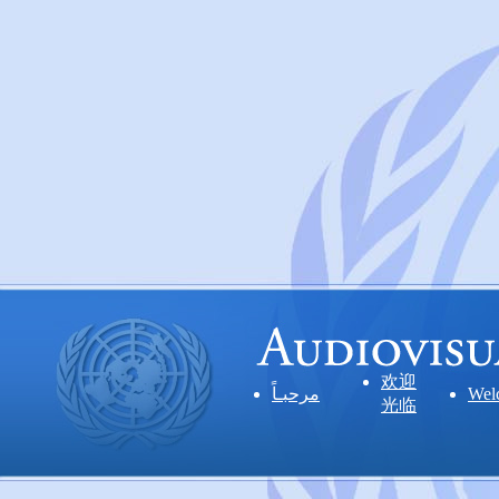
欢迎
مرحبـاً
Wel
光临