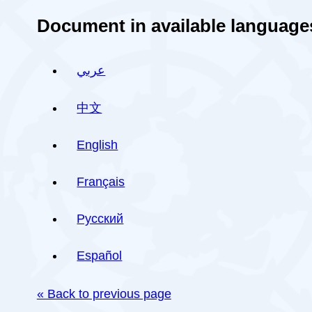
Document in available language
عربي
中文
English
Français
Русский
Español
« Back to previous page