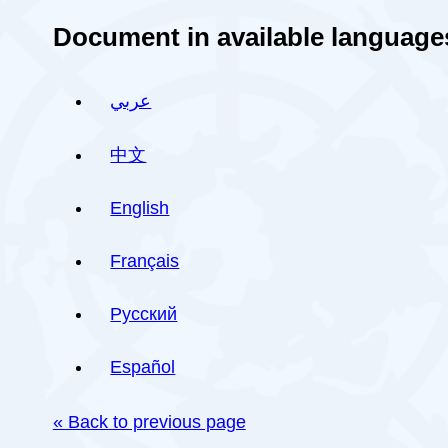
Document in available language
عربي
中文
English
Français
Русский
Español
« Back to previous page