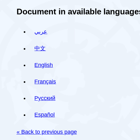
Document in available language
عربي
中文
English
Français
Русский
Español
« Back to previous page