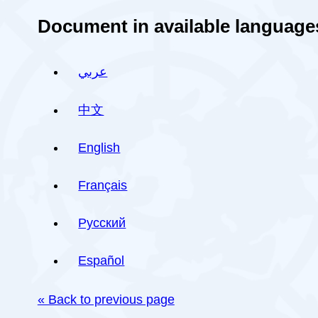
Document in available language
عربي
中文
English
Français
Русский
Español
« Back to previous page