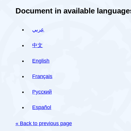
Document in available language
عربي
中文
English
Français
Русский
Español
« Back to previous page