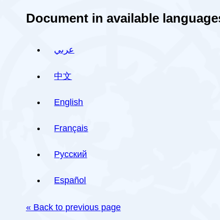
Document in available language
عربي
中文
English
Français
Русский
Español
« Back to previous page