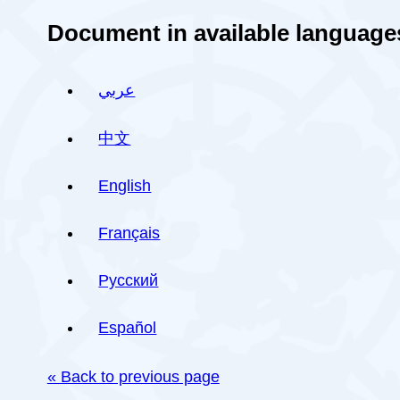
Document in available language
عربي
中文
English
Français
Русский
Español
« Back to previous page