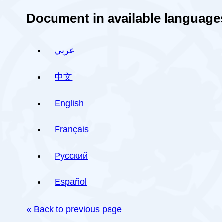
Document in available language
عربي
中文
English
Français
Русский
Español
« Back to previous page