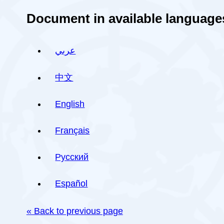
Document in available language
عربي
中文
English
Français
Русский
Español
« Back to previous page