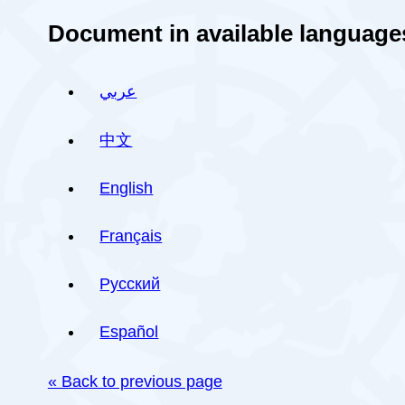
Document in available language
عربي
中文
English
Français
Русский
Español
« Back to previous page