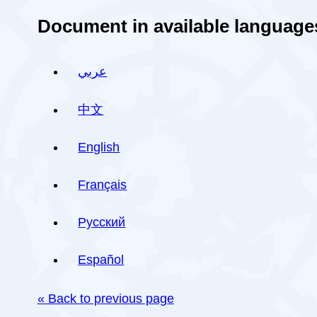
Document in available language
عربي
中文
English
Français
Русский
Español
« Back to previous page