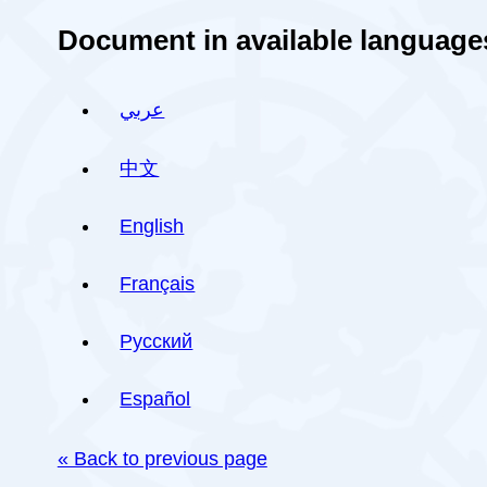
Document in available language
عربي
中文
English
Français
Русский
Español
« Back to previous page