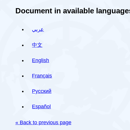
Document in available language
عربي
中文
English
Français
Русский
Español
« Back to previous page