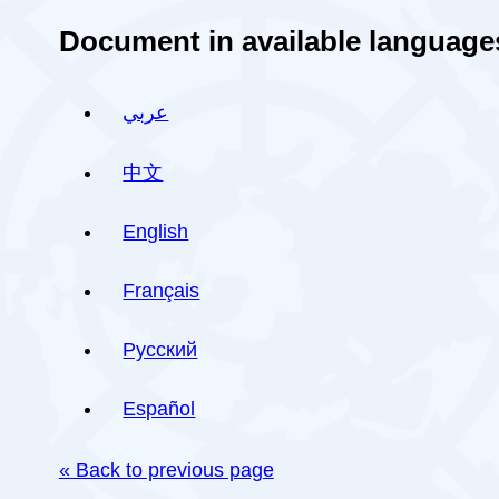
Document in available language
عربي
中文
English
Français
Русский
Español
« Back to previous page