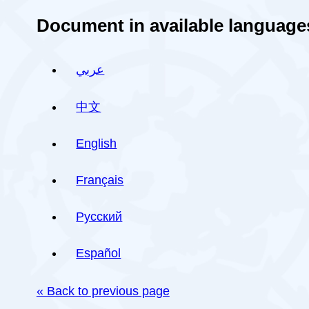
Document in available language
عربي
中文
English
Français
Русский
Español
« Back to previous page