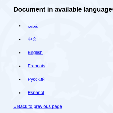
Document in available language
عربي
中文
English
Français
Русский
Español
« Back to previous page