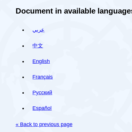
Document in available language
عربي
中文
English
Français
Русский
Español
« Back to previous page