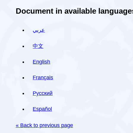
Document in available language
عربي
中文
English
Français
Русский
Español
« Back to previous page