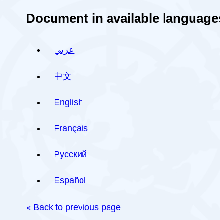
Document in available language
عربي
中文
English
Français
Русский
Español
« Back to previous page