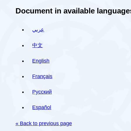
Document in available language
عربي
中文
English
Français
Русский
Español
« Back to previous page