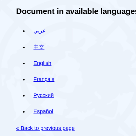
Document in available language
عربي
中文
English
Français
Русский
Español
« Back to previous page