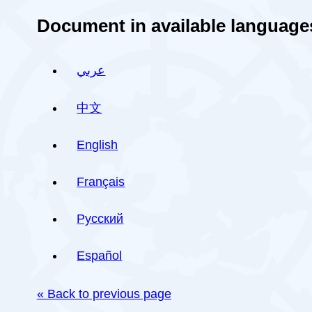
Document in available language
عربي
中文
English
Français
Русский
Español
« Back to previous page