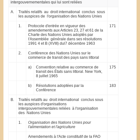
intergouvernementales qui lui sont reliées
A.
Traités relatifs au droit international conclus sous
les auspices de l'organisation des Nations Unies
1.
Protocole d'entrée en vigueur des
171
amendements aux Articles 23, 27 et 61 de la
Charte des Nations Unies adoptés par
l'Assemblée générale dans ses résolutions
1991 4 et B (XVIII) dul7 décembre 1963
2.
Conférence des Nations Unies sur le
commerce de transit des pays sans littoral
a)
Convention relative au commerce de
175
transit des États sans littoral. New York,
8 juillet 1965
b)
Résolutions adoptées par la
183
Conférence
B.
Traités relatifs au droit international conclus sous
les auspices d'organisations
intergouvernementales reliées à l'organisation
des Nations Unies
1.
Organisation des Nations Unies pour
l'alimentation et l'agriculture
Amendements à l'Acte constitutif de la FAO