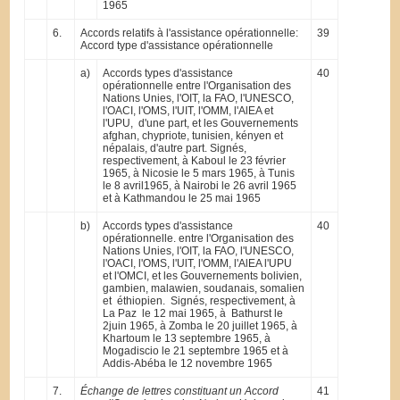
1965
6.
Accords relatifs à l'assistance opérationnelle:
39
Accord type d'assistance opérationnelle
a)
Accords types d'assistance
40
opérationnelle entre l'Organisation des
Nations Unies, l'OIT, la FAO, l'UNESCO,
l'OACI, l'OMS, l'UIT, l'OMM, l'AlEA et
l'UPU, d'une part, et les Gouvernements
afghan, chypriote, tunisien, kényen et
népalais, d'autre part. Signés,
respectivement, à Kaboul le 23 février
1965, à Nicosie le 5 mars 1965, à Tunis
le 8 avril1965, à Nairobi le 26 avril 1965
et à Kathmandou le 25 mai 1965
b)
Accords types d'assistance
40
opérationnelle. entre l'Organisation des
Nations Unies, l'OIT, la FAO, l'UNESCO,
l'OACI, l'OMS, l'UlT, l'OMM, l'AlEA l'UPU
et l'OMCI, et les Gouvernements bolivien,
gambien, malawien, soudanais, somalien
et éthiopien. Signés, respectivement, à
La Paz le 12 mai 1965, à Bathurst le
2juin 1965, à Zomba le 20 juillet 1965, à
Khartoum le 13 septembre 1965, à
Mogadiscio le 21 septembre 1965 et à
Addis-Abéba le 12 novembre 1965
7.
Échange de lettres constituant un Accord
41