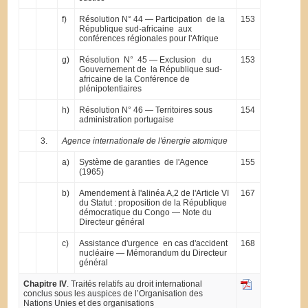
f)
Résolution N° 44 — Participation de la
153
République sud-africaine aux
conférences régionales pour l'Afrique
g)
Résolution N° 45 — Exclusion du
153
Gouvernement de la République sud-
africaine de la Conférence de
plénipotentiaires
h)
Résolution N° 46 — Territoires sous
154
administration portugaise
3.
Agence internationale de l'énergie atomique
a)
Système de garanties de l'Agence
155
(1965)
b)
Amendement à l'alinéa A,2 de l'Article VI
167
du Statut : proposition de la République
démocratique du Congo — Note du
Directeur général
c)
Assistance d'urgence en cas d'accident
168
nucléaire — Mémorandum du Directeur
général
Chapitre IV
. Traités relatifs au droit international
conclus sous les auspices de l’Organisation des
Nations Unies et des organisations