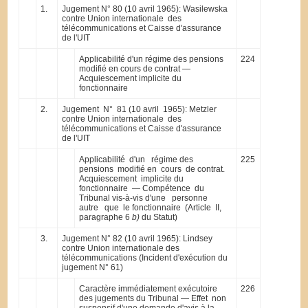
1.
Jugement N° 80 (10 avril 1965): Wasilewska
contre Union internationale des
télécommunications et Caisse d'assurance
de l'UIT
Applicabilité d'un régime des pensions
224
modifié en cours de contrat —
Acquiescement implicite du
fonctionnaire
2.
Jugement N° 81 (10 avril 1965): Metzler
contre Union internationale des
télécommunications et Caisse d'assurance
de l'UIT
Applicabilité d'un régime des
225
pensions modifié en cours de contrat.
Acquiescement implicite du
fonctionnaire — Compétence du
Tribunal vis-à-vis d'une personne
autre que le fonctionnaire (Article II,
paragraphe 6
b)
du Statut)
3.
Jugement N° 82 (10 avril 1965): Lindsey
contre Union internationale des
télécommunications (Incident d'exécution du
jugement N° 61)
Caractère immédiatement exécutoire
226
des jugements du Tribunal — Effet non
suspensif d'une demande d'avis à la