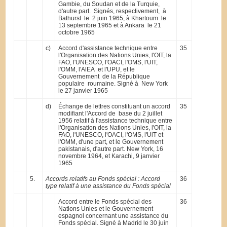
Gambie, du Soudan et de la Turquie,
d'autre part. Signés, respectivement, à
Bathurst le 2 juin 1965, à Khartoum le
13 septembre 1965 et à Ankara le 21
octobre 1965
c)
Accord d'assistance technique entre
35
l'Organisation des Nations Unies, l'OIT, la
FAO, l'UNESCO, l'OACI, l'OMS, l'UIT,
l'OMM, l'AlEA et l'UPU, et le
Gouvernement de la République
populaire roumaine. Signé à New York
le 27 janvier 1965
d)
Échange de lettres constituant un accord
35
modifiant l'Accord de base du 2 juillet
1956 relatif à l'assistance technique entre
l'Organisation des Nations Unies, l'OIT, la
FAO, l'UNESCO, l'OACI, l'OMS, l'UlT et
l'OMM, d'une part, et le Gouvernement
pakistanais, d'autre part. New York, 16
novembre 1964, et Karachi, 9 janvier
1965
5.
Accords relatifs au Fonds spécial : Accord
36
type relatif à une assistance du Fonds spécial
Accord entre le Fonds spécial des
36
Nations Unies et le Gouvernement
espagnol concernant une assistance du
Fonds spécial. Signé à Madrid le 30 juin