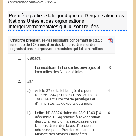
Rechercher Annuaire 1965 »
Première partie. Statut juridique de l’Organisation des
Nations Unies et des organisations
intergouvernementales qui lui sont reliées
Chapitre premier
. Textes législatifs concernant le statut
juridique de l’Organisation des Nations Unies et des
organisations intergouvernementales qui lui sont reliées
1.
Canada
Loi modifiant la Loi sur les privilèges et
3
immunités des Nations Unies
2.
Iran
a)
Article 37 de la loi budgétaire pour
4
l'année 1344 [21 mars 1965–20 mars
1966] relatif à l'octroi de privilèges et
d'immunités aux experts étrangers
b)
Lettre N° 33874 datée du 23.9.1343 [14
4
décembre 1964] relative à l'exonération
des titulaires d'un laissez-passer des
Nations Unies des taxes d'aéroport,
adressée par le Premier Ministre au
Ministre des affaires étrangères