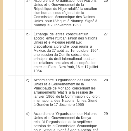
a)
Accord entre l'Organisation des Nations
20
Unies et le Gouvernement de la
République du Niger relatif à la création
d'un bureau sous-régional de la
Commission économique des Nations
Unies pour l'Afrique à Niamey. Signé à
Niamey le 20 novembre 1963
b)
Échange de lettres constituant un
27
accord entre l'Organisation des Nations
Unies et le Mexique relatif aux
dispositions à prendre pour réunir à
Mexico, du 27 août au 1er octobre 1964,
une session du Comité spécial des
principes du droit international touchant
les relations amicales et la coopération
entre les États. New York, 16 et 17 juillet
1964
c)
Accord entre l'Organisation des Nations
28
Unies et le Gouvernement de la
Principauté de Monaco concernant les
arrangements relatifs à la session de
janvier 1966 de la Commission du droit
international des Nations Unies. Signé
à Genève le 17 décembre 1965
d)
Accord entre l'Organisation des Nations
29
Unies et le Gouvernement du Kenya
relatif à l'organisation de la septième
session de la Commission économique
pour l'Afrique. Signé à Addis-Abéba et à