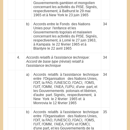
Gouvernements gambien et mongolien
concernant les activités du PISE. Signés,
respectivement, à Bathurst le 29 mai
1965 et à New York le 23 juin 1965
b)
Accords entre le Fonds des Nations
34
Unies pour l'enfance et les
Gouvernements togolais et malawien
concernant les activités du PISE. Signés,
respectivement, à Lomé le 27 juin 1963,
à Kampala le 22 février 1965 et à
Blantyre le 22 avril 1965
4.
Accords relatifs à l'assistance technique:
34
Accord de base type (révisé) relatif à
l'assistance technique
a)
Accords relatifs à l'assistance technique
34
entre l'Organisation des Nations Unies,
l'OIT, la FAO, l'UNESCO, l'OACI, l'OMS,
l'UIT, l'OMM, l'AlEA, l'UPU, d'une part, et
les Gouvernements polonais et libérien,
d'autre part. Signés, respectivement, à
New York le 2 février 1965 et à
Monrovia le 12 février 1965
b)
Accords relatifs à l'assistance technique
35
entre l'Organisation des Nations Unies,
l'OIT, la FAO, l'UNESCO, l'OACI, l'OMS,
l'UIT, l'OMM, l'AlEA, l'UPU et l'OMCI,
d'une part, et les Gouvernements de la