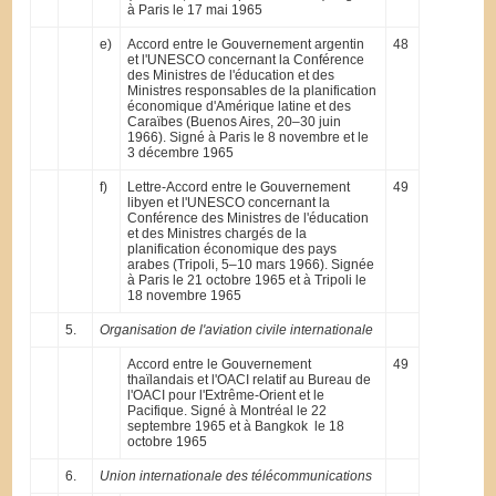
à Paris le 17 mai 1965
e)
Accord entre le Gouvernement argentin
48
et l'UNESCO concernant la Conférence
des Ministres de l'éducation et des
Ministres responsables de la planification
économique d'Amérique latine et des
Caraïbes (Buenos Aires, 20–30 juin
1966). Signé à Paris le 8 novembre et le
3 décembre 1965
f)
Lettre-Accord entre le Gouvernement
49
libyen et l'UNESCO concernant la
Conférence des Ministres de l'éducation
et des Ministres chargés de la
planification économique des pays
arabes (Tripoli, 5–10 mars 1966). Signée
à Paris le 21 octobre 1965 et à Tripoli le
18 novembre 1965
5.
Organisation de l'aviation civile internationale
Accord entre le Gouvernement
49
thaïlandais et l'OACI relatif au Bureau de
l'OACI pour l'Extrême-Orient et le
Pacifique. Signé à Montréal le 22
septembre 1965 et à Bangkok le 18
octobre 1965
6.
Union internationale des télécommunications