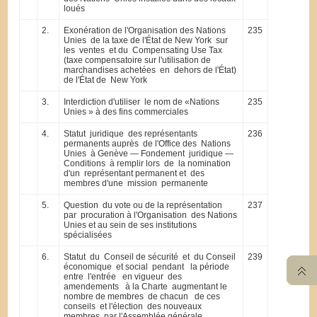
loués
2.
Exonération de l'Organisation des Nations
235
Unies de la taxe de l'État de New York sur
les ventes et du Compensating Use Tax
(taxe compensatoire sur l'utilisation de
marchandises achetées en dehors de l'État)
de l'État de New York
3.
Interdiction d'utiliser le nom de «Nations
235
Unies » à des fins commerciales
4.
Statut juridique des représentants
236
permanents auprès de l'Office des Nations
Unies à Genève — Fondement juridique —
Conditions à remplir lors de la nomination
d'un représentant permanent et des
membres d'une mission permanente
5.
Question du vote ou de la représentation
237
par procuration à l'Organisation des Nations
Unies et au sein de ses institutions
spécialisées
6.
Statut du Conseil de sécurité et du Conseil
239
économique et social pendant la période
entre l'entrée en vigueur des
amendements à la Charte augmentant le
nombre de membres de chacun de ces
conseils et l'élection des nouveaux
membres par l'Assemblée générale