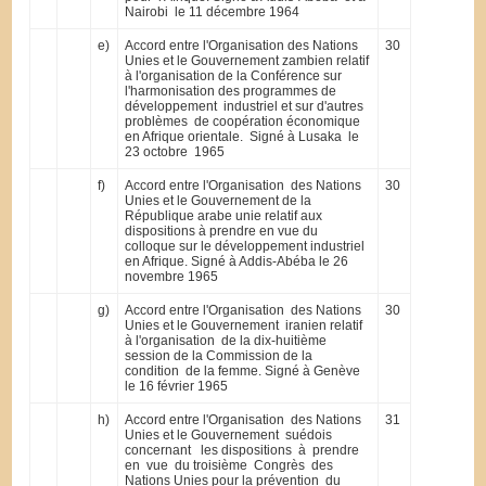
Nairobi le 11 décembre 1964
e)
Accord entre l'Organisation des Nations
30
Unies et le Gouvernement zambien relatif
à l'organisation de la Conférence sur
l'harmonisation des programmes de
développement industriel et sur d'autres
problèmes de coopération économique
en Afrique orientale. Signé à Lusaka le
23 octobre 1965
f)
Accord entre l'Organisation des Nations
30
Unies et le Gouvernement de la
République arabe unie relatif aux
dispositions à prendre en vue du
colloque sur le développement industriel
en Afrique. Signé à Addis-Abéba le 26
novembre 1965
g)
Accord entre l'Organisation des Nations
30
Unies et le Gouvernement iranien relatif
à l'organisation de la dix-huitième
session de la Commission de la
condition de la femme. Signé à Genève
le 16 février 1965
h)
Accord entre l'Organisation des Nations
31
Unies et le Gouvernement suédois
concernant les dispositions à prendre
en vue du troisième Congrès des
Nations Unies pour la prévention du