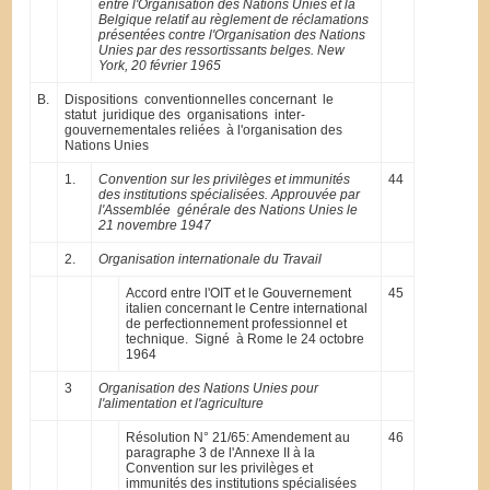
entre l'Organisation des Nations Unies et la
Belgique relatif au règlement de réclamations
présentées contre l'Organisation des Nations
Unies par des ressortissants belges. New
York, 20 février 1965
B.
Dispositions conventionnelles concernant le
statut juridique des organisations inter-
gouvernementales reliées à l'organisation des
Nations Unies
1.
Convention sur les privilèges et immunités
44
des institutions spécialisées. Approuvée par
l'Assemblée générale des Nations Unies le
21 novembre 1947
2.
Organisation internationale du Travail
Accord entre l'OIT et le Gouvernement
45
italien concernant le Centre international
de perfectionnement professionnel et
technique. Signé à Rome le 24 octobre
1964
3
Organisation des Nations Unies pour
l'alimentation et l'agriculture
Résolution N° 21/65: Amendement au
46
paragraphe 3 de l'Annexe II à la
Convention sur les privilèges et
immunités des institutions spécialisées