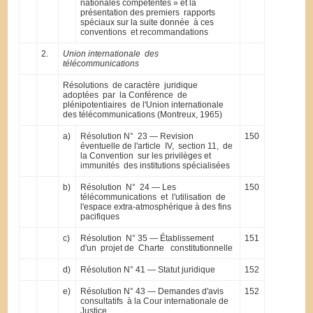
nationales compétentes » et la
présentation des premiers rapports
spéciaux sur la suite donnée à ces
conventions et recommandations
2.
Union internationale des
télécommunications
Résolutions de caractère juridique
adoptées par la Conférence de
plénipotentiaires de l'Union internationale
des télécommunications (Montreux, 1965)
a)
Résolution N° 23 — Revision
150
éventuelle de l'article IV, section 11, de
la Convention sur les privilèges et
immunités des institutions spécialisées
b)
Résolution N° 24 — Les
150
télécommunications et l'utilisation de
l'espace extra-atmosphérique à des fins
pacifiques
c)
Résolution N° 35 — Établissement
151
d'un projet de Charte constitutionnelle
d)
Résolution N° 41 — Statut juridique
152
e)
Résolution N° 43 — Demandes d'avis
152
consultatifs à la Cour internationale de
Justice