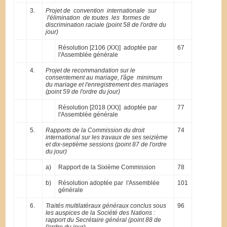
3.
Projet de convention internationale sur
l'élimination de toutes les formes de
discrimination raciale (point 58 de l'ordre du
jour)
Résolution [2106 (XX)] adoptée par
67
l'Assemblée générale
4.
Projet de recommandation sur le
consentement au mariage, l'âge minimum
du mariage et l'enregistrement des mariages
(point 59 de l'ordre du jour)
Résolution [2018 (XX)] adoptée par
77
l'Assemblée générale
5.
Rapports de la Commission du droit
74
international sur les travaux de ses seizième
et dix-septième sessions (point 87 de l'ordre
du jour)
a)
Rapport de la Sixième Commission
78
b)
Résolution adoptée par l'Assemblée
101
générale
6.
Traités multilatéraux généraux conclus sous
96
les auspices de la Société des Nations :
rapport du Secrétaire général (point 88 de
l'ordre du jour)