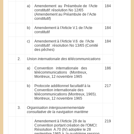
a)
Amendement au Préambule de l'Acte
184
constitutif: résolution No 12/65
(Amendement au Préambule de l’Acte
constitutif)
b)
Amendement à l'Article V.1 de l'Acte
184
constitutif
c)
Amendement à l'Article V.6 de l'Acte
184
constitutif : résolution No 13/65 (Comité
des pêches)
2.
Union internationale des télécommunications
a)
Convention internationale des
186
télécommunications (Montreux,
Montreux, 12 novembre 1965
b)
Protocole additionnel facultatif à la
217
Convention internationale des
télécommunications (Montreux, 1965).
Montreux, 12 novembre 1965
3.
Organisation intergouvernementale
consultative de la navigation maritime
Amendement à l'Article 28 de la
219
Convention portant création de l'OMCI:
Résolution A.70 (IV) adoptée le 28
septembre 1965 à la quatrième session