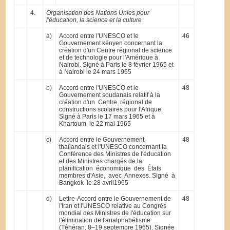
4.
Organisation des Nations Unies pour
l'éducation, la science et la culture
a)
Accord entre l'UNESCO et le
46
Gouvernement kényen concernant la
création d'un Centre régional de science
et de technologie pour l'Amérique à
Nairobi. Signé à Paris le 8 février 1965 et
à Nairobi le 24 mars 1965
b)
Accord entre l'UNESCO et le
48
Gouvernement soudanais relatif à la
création d'un Centre régional de
constructions scolaires pour l'Afrique.
Signé à Paris le 17 mars 1965 et à
Khartoum le 22 mai 1965
c)
Accord entre le Gouvernement
48
thaïlandais et l'UNESCO concernant la
Conférence des Ministres de l'éducation
et des Ministres chargés de la
planification économique des États
membres d'Asie, avec Annexes. Signé à
Bangkok le 28 avril1965
d)
Lettre-Accord entre le Gouvernement de
48
l'Iran et l'UNESCO relative au Congrès
mondial des Ministres de l'éducation sur
l'élimination de l'analphabétisme
(Téhéran, 8–19 septembre 1965). Signée