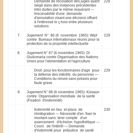
Demande de récusation des juges ayant
228
siégé dans des instances précédentes
intro duites par le même requérant —
Irrecevabilité d'une demande
d'annulation visant une décision offrant
à l'intéressé le ç:hoix entre plusieurs
solutions
7.
Jugement N° 86 (6 novembre 1965): Wipf
229
contre Bureaux internationaux réunis pour la
protection de la propriété intellectuelle
8.
Jugement N° 87 (6 novembre 1965): Di
Giuliomaria contre Organisation des Nations
Unies pour l'alimentation et l'agriculture
Droit pour les fonctionnaires d'agir pour
229
la défense des intérêts du personnel —
Conditions du renvoi sans préavis pour
faute grave
9.
Jugement N° 88 (6 novembre 1965): Kissaun
contre Organisation mondiale de la santé
(Fixation d'indemnité)
Indemnité en lieu et place de
230
réintégration — Nécessité d'en fixer le
montant sans tenir compte d'un
avancement d'échelon hypothétique —
Cours de l'intérêt — Demande
d'indemnité pour préjudice de santé