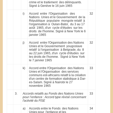
crime et le traitement des délinquants.
Signé à Genève le 16 juin 1965
i)
Accord entre l'Organisation des
32
Nations Unies et le Gouvernement de la
République populaire mongole relatif à
l'organisation à Oulan-Bator, du 3 au 17
août 1965, d'un cycle d'études sur les
droits de l'homme. Signé à New York le 6
janvier 1965
j)
Accord entre l'Organisation des Nations
32
Unies et le Gouvernement yougoslave
relatif à l'organisation à Belgrade, du 8
au 22 juin 1965, d'un cycle d'études sur
les droits de l'homme. Signé à New York
le 7 janvier 1965
k)
Accord entre l'Organisation des Nations
33
Unies et l'Organisation des services
communs est-africains relatif à la création
d'un centre de formation statistique à Dar-
es-Salam. Signé à Nairobi le 27
novembre 1965
3.
Accords relatifs au Fonds des Nations Unies
33
pour l’enfance : Accord type révisé concernant
l'activité du FISE
a)
Accords entre le Fonds des Nations
34
Unies pour l'enfance et les