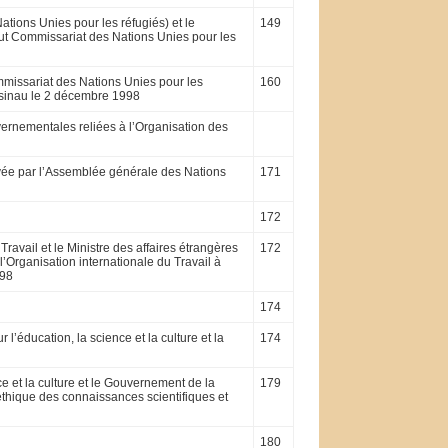
tions Unies pour les réfugiés) et le
149
Haut Commissariat des Nations Unies pour les
missariat des Nations Unies pour les
160
isinau le 2 décembre 1998
vernementales reliées à l’Organisation des
uvée par l’Assemblée générale des Nations
171
172
ravail et le Ministre des affaires étrangères
172
’Organisation internationale du Travail à
998
174
éducation, la science et la culture et la
174
e et la cul­ture et le Gouvernement de la
179
thique des connaissances scientifiques et
180