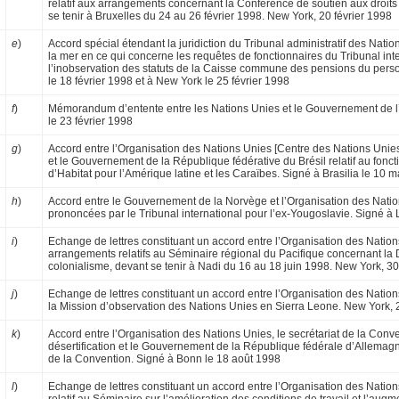
relatif aux arran­gements concernant la Conférence de soutien aux droit
se tenir à Bruxelles du 24 au 26 février 1998. New York, 20 février 1998
e
)
Accord spécial étendant la juridiction du Tribunal administratif des Natio
la mer en ce qui concerne les requêtes de fonctionnaires du Tribunal inte
l’inobservation des statuts de la Caisse commune des pensions du pers
le 18 février 1998 et à New York le 25 février 1998
f
)
Mémorandum d’entente entre les Nations Unies et le Gouvernement de l’I
le 23 février 1998
g
)
Accord entre l’Organisation des Nations Unies [Centre des Nations Unies
et le Gouver­nement de la République fédérative du Brésil relatif au fon
d’Habitat pour l’Amérique latine et les Caraïbes. Signé à Brasilia le 10 
h
)
Accord entre le Gouvernement de la Norvège et l’Organisation des Nation
prononcées par le Tribunal international pour l’ex-Yougoslavie. Signé à 
i
)
Echange de lettres constituant un accord en­tre l’Organisation des Nation
arrangements relatifs au Séminaire régional du Pacifique concernant la D
colonialisme, devant se te­nir à Nadi du 16 au 18 juin 1998. New York, 30
j
)
Echange de lettres constituant un accord entre l’Organisation des Nations 
la Mission d’observation des Nations Unies en Sierra Leone. New York, 2
k
)
Accord entre l’Organisation des Nations Unies, le secrétariat de la Conve
désertification et le Gouvernement de la République fédérale d’Allemagne
de la Convention. Signé à Bonn le 18 août 1998
l
)
Echange de lettres constituant un accord entre l’Organisation des Natio