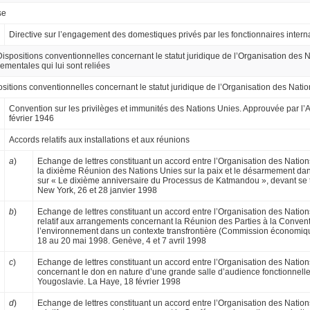
se
Directive sur l’engagement des domestiques privés par les fonctionnaires intern
Dispositions conventionnelles concernant le statut juridique de l’Organisation des 
ementales qui lui sont reliées
sitions conventionnelles concernant le statut juridique de l’Organisation des Nati
Convention sur les privilèges et immunités des Nations Unies. Approuvée par l
février 1946
Accords relatifs aux installations et aux réunions
a
)
Echange de lettres constituant un accord entre l’Organisation des Nation
la dixième Réunion des Nations Unies sur la paix et le désarmement dans 
sur « Le dixième anniversaire du Processus de Katmandou », devant se 
New York, 26 et 28 janvier 1998
b
)
Echange de lettres constituant un accord entre l’Organisation des Nati
relatif aux arrangements concernant la Réunion des Parties à la Conventi
l’environnement dans un contexte transfrontière (Commission économique
18 au 20 mai 1998. Genève, 4 et 7 avril 1998
c
)
Echange de lettres constituant un accord en­tre l’Organisation des Nat
concernant le don en nature d’une grande salle d’audience fonctionnelle 
Yougoslavie. La Haye, 18 février 1998
d
)
Echange de lettres constituant un accord entre l’Organisation des Natio