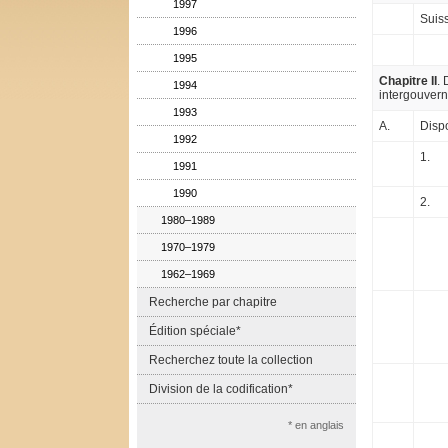
1997
Suis
1996
1995
Chapitre II
. 
1994
intergouvern
1993
A.
Dispo
1992
1.
1991
1990
2.
1980–1989
1970–1979
1962–1969
Recherche par chapitre
Édition spéciale*
Recherchez toute la collection
Division de la codification*
* en anglais