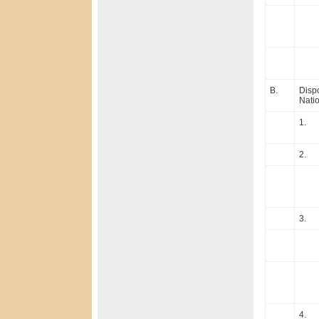
B.
Dispo
Nati
1.
2.
3.
4.