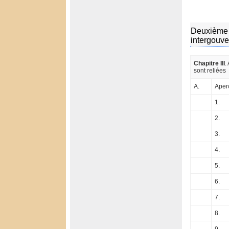
Deuxième p
intergouve
Chapitre III
.
sont reliées
A.
Aperç
1.
2.
3.
4.
5.
6.
7.
8.
9.