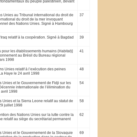
s fondamentaux du peuple pales­tinien, devant
ns Unies au Tribunal international du droit de
37
rnational du droit de la mer invoquant
on­nel des Nations Unies. Signé à Hambourg
raq relatif à la coopération. Signé à Bagdad
39
 pour les éta­blissements humains (Habitat)]
41
ctionnement au Brésil du Bureau régional
mars 1998
s Unies relatif à l’exécution des peines
48
La Haye le 24 avril 1998
s Unies et le Gouvernement de Fidji sur les
54
écennie internationale de l’élimination du
 avril 1998
Unies et la Sierra Leone relatif au statut de
58
9 juillet 1998
ntion des Nations Unies sur la lutte contre la
62
 relatif au siège du se­crétariat permanent
ns Unies et le Gou­vernement de la Slovaquie
69