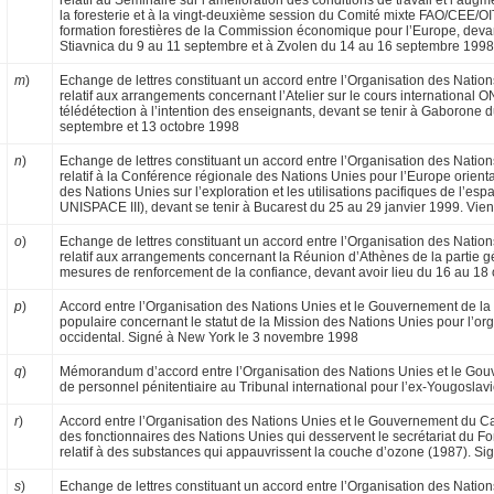
relatif au Sémi­naire sur l’amélioration des conditions de tra­vail et l’au
la foresterie et à la vingt-deuxième session du Comité mixte FAO/CEE/OIT 
formation forestières de la Commission économique pour l’Europe, devant
Stiavnica du 9 au 11 septem­bre et à Zvolen du 14 au 16 septembre 199
m
)
Echange de lettres constituant un accord entre l’Organisation des Nati
relatif aux arrangements concernant l’Atelier sur le cours international
télédétection à l’intention des enseignants, devant se tenir à Gaborone 
septembre et 13 octobre 1998
n
)
Echange de lettres constituant un accord entre l’Organisation des Nati
relatif à la Conférence régionale des Nations Unies pour l’Europe orient
des Nations Unies sur l’exploration et les utilisations pacifiques de l’
UNISPACE III), devant se tenir à Bucarest du 25 au 29 janvier 1999. Vie
o
)
Echange de lettres constituant un accord entre l’Organisation des Natio
relatif aux arrange­ments concernant la Réunion d’Athènes de la partie g
mesures de renforcement de la confiance, devant avoir lieu du 16 au 18
p
)
Accord entre l’Organisation des Nations Unies et le Gouvernement de l
populaire con­cernant le statut de la Mission des Nations Unies pour l’
occidental. Signé à New York le 3 novembre 1998
q
)
Mémorandum d’accord entre l’Organisation des Nations Unies et le Gouvern
de personnel pénitentiaire au Tribunal international pour l’ex-Yougosla
r
)
Accord entre l’Organisation des Nations Unies et le Gouvernement du Cana
des fonctionnaires des Nations Unies qui desservent le secrétariat du Fo
relatif à des substances qui appauvrissent la couche d’ozone (1987). S
s
)
Echange de lettres constituant un accord en­tre l’Organisation des Nations