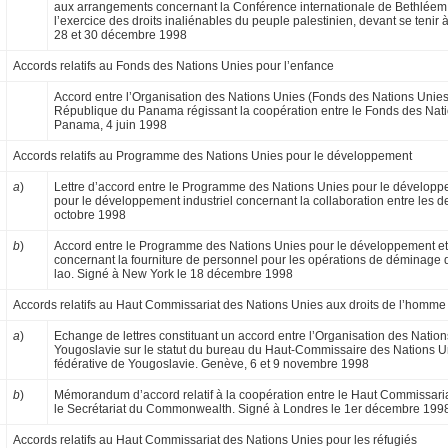
aux arrange­ments concernant la Conférence internatio­nale de Bethléem
l’exercice des droits inaliénables du peuple palestinien, devant se tenir
28 et 30 décembre 1998
Accords relatifs au Fonds des Nations Unies pour l’enfance
Accord entre l’Organisation des Nations Unies (Fonds des Nations Unies
République du Panama régissant la coopération entre le Fonds des Nati
Panama, 4 juin 1998
Accords relatifs au Programme des Nations Unies pour le développement
a
)
Lettre d’accord entre le Programme des Na­tions Unies pour le développ
pour le dévelop­pement industriel concernant la collaboration entre les d
octobre 1998
b
)
Accord entre le Programme des Nations Unies pour le développement et
concernant la fourniture de personnel pour les opéra­tions de déminage
lao. Signé à New York le 18 décembre 1998
Accords relatifs au Haut Commissariat des Nations Unies aux droits de l’homme
a
)
Echange de lettres constituant un accord en­tre l’Organisation des Natio
Yougoslavie sur le statut du bureau du Haut-Commissaire des Nations U
fédérative de Yougoslavie. Genève, 6 et 9 novembre 1998
b
)
Mémorandum d’accord relatif à la coopéra­tion entre le Haut Commissari
le Secréta­riat du Commonwealth. Signé à Londres le 1er décembre 199
Accords relatifs au Haut Commissariat des Nations Unies pour les réfugiés