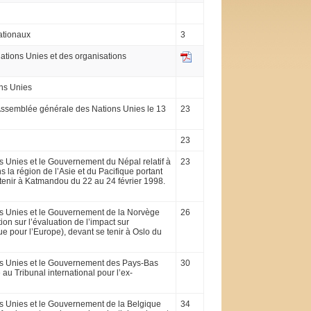
ationaux
3
Nations Unies et des organisations
ons Unies
’Assemblée générale des Nations Unies le 13
23
23
s Unies et le Gouvernement du Népal relatif à
23
la région de l’Asie et du Pacifique portant
tenir à Katmandou du 22 au 24 février 1998.
ons Unies et le Gouvernement de la Norvège
26
on sur l’évaluation de l’impact sur
 pour l’Europe), devant se tenir à Oslo du
ions Unies et le Gouvernement des Pays-Bas
30
au Tribunal international pour l’ex-
ns Unies et le Gouvernement de la Belgique
34