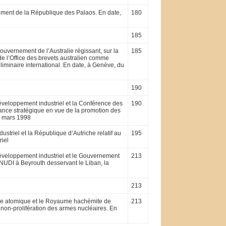
ement de la République des Palaos. En date,
180
185
Gouvernement de l’Australie régissant, sur la
185
de l’Office des brevets australien comme
liminaire international. En date, à Genève, du
190
veloppement in­dustriel et la Conférence des
190
ance stratégique en vue de la promotion des
6 mars 1998
striel et la République d’Autriche relatif au
195
riel
éveloppement industriel et le Gouvernement
213
ONUDI à Beyrouth desservant le Liban, la
213
rgie atomique et le Royaume hachémite de
213
la non-prolifération des armes nucléaires. En