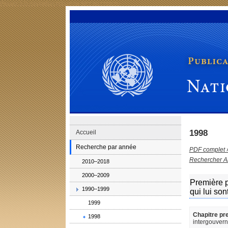
Passer à la navigation principale
Aller au contenu
Publications de la Division de la codification: Nations 
1998
Accueil
Recherche par année
PDF complet 
Rechercher A
2010–2018
2000–2009
Première p
1990–1999
qui lui son
1999
Chapitre pr
1998
intergouvern