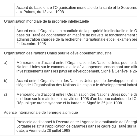
Accord de base entre l’Organisation mondiale de la santé et le Gouvern
aux Palaos, du 13 avril 1998
Organisation mondiale de la propriété intellectuelle
Accord entre l’Organisation mondiale de la pro­priété intellectuelle et le 
base du Traité de coopéra­tion en matière de brevets, le fonctionnement 
administration chargée de la recherche internationale et de l’examen pré
4 décembre 1998
Organisation des Nations Unies pour le développement industriel
a
)
Mémorandum d’accord entre l’Organisation des Nations Unies pour le dé
Nations Unies sur le commerce et le développement con­cernant une alli
investissements dans les pays en développement. Signé à Genève le 2
b
)
Accord entre l’Organisation des Nations Unies pour le développement indu
siège de l’Organisation des Nations Unies pour le développement indust
c
)
Mémorandum d’accord entre l’Organisation des Nations Unies pour le d
du Liban sur le maintien en activité en 1998 d’un bureau extérieur de l’
République arabe syrienne et laJordanie. Signé le 25 juin 1998
Agence internationale de l’énergie atomique
Protocole additionnel à l’Accord entre l’Agence internationale de l’éne
Jordanie relatif à l’application de garanties dans le cadre du Traité sur 
date, à Vienne,du 28 juillet 1998