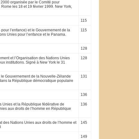
 2000 organisée par le Co­mité pour
 à Rome les 18 et 19 février 1999. New York,
115
 pour l’enfance) et le Gouvernement de la
115
ons Unies pour l’enfance et le Panama.
128
ement et l’Organisation des Nations Unies
128
eux institutions. Signé à New York le 31
 le Gouver­nement de la Nouvelle-Zélande
131
 dans la République démo­cratique populaire
136
ns Unies et la République fédérative de
136
nies aux droits de l’homme en Ré­publique
at des Nations Unies aux droits de l’homme et
145
8
149