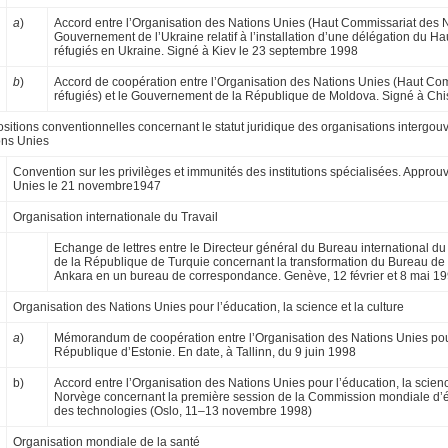
a
)
Accord entre l’Organisation des Nations Unies (Haut Commissariat des Na
Gouvernement de l’Ukraine relatif à l’installation d’une dé­légation du 
réfugiés en Ukraine. Signé à Kiev le 23 septembre 1998
b
)
Accord de coopération entre l’Organisation des Nations Unies (Haut Com
réfugiés) et le Gou­vernement de la République de Moldova. Signé à Ch
sitions conventionnelles concernant le statut juridique des organisations intergou
ons Unies
Convention sur les privilèges et immunités des institutions spécialisées. Appro
Unies le 21 novembre1947
Organisation internationale du Travail
Echange de lettres entre le Directeur général du Bureau international du T
de la République de Turquie concernant la transformation du Bureau de l
Ankara en un bureau de correspondance. Genève, 12 février et 8 mai 1
Organisation des Nations Unies pour l’éducation, la science et la culture
a
)
Mémorandum de coopération entre l’Organisation des Nations Unies pour l’
République d’Estonie. En date, à Tallinn, du 9 juin 1998
b)
Accord entre l’Organisation des Nations Unies pour l’éducation, la scienc
Norvège con­cernant la première session de la Commis­sion mondiale d’é
des technologies (Oslo, 11–13 novembre 1998)
Organisation mondiale de la santé