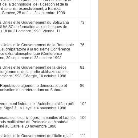
gmentation de la production dans le secteur de
de la technologie, de la gestion et de la
 se tenir, respective­ment, à Banská
8. Genève, 25 août et 3 septembre 1998
ons Unies et le Gouvernement du Botswana
73
 ONU/AISC de formation aux techniques de
du 18 au 21 octobre 1998. Vienne, 11
ons Unies et le Gouvernement de la Roumanie
76
ale, préparatoire à la troisième Conférence
espace extra-atmosphérique (Conférence
nne, 30 septembre et 23 octobre 1998
ns Unies et le Gouvernement de la Grèce
81
éorgienne et de la partie abkhaze sur les
 octobre 1998. Géorgie, 10 octobre 1998
a République algérienne démocratique et
86
organisation d’un référendum au Sahara
ement fédé­ral de l’Autriche relatif au prêt
102
vie. Signé à La Haye le 4 novembre 1998
da sur les privilèges, immunités et facilités
106
nds multilatéral du Protocole de Montréal
igné au Caire le 23 novembre 1998
 Unies et le Gouvernement de l’Italie relatif
111