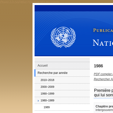
Passer à la navigation principale
Aller au contenu
Publications de la Division de la codification: Nations 
1986
Accueil
Recherche par année
PDF complet 
Rechercher A
2010–2018
2000–2009
Première p
1990–1999
qui lui son
1980–1989
Chapitre pr
1989
intergouvern