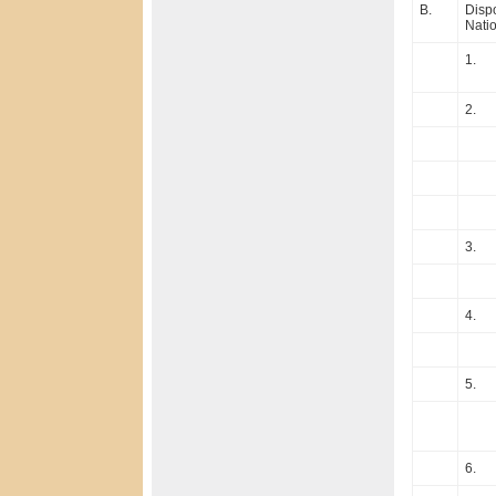
B.
Dispo
Nati
1.
2.
3.
4.
5.
6.