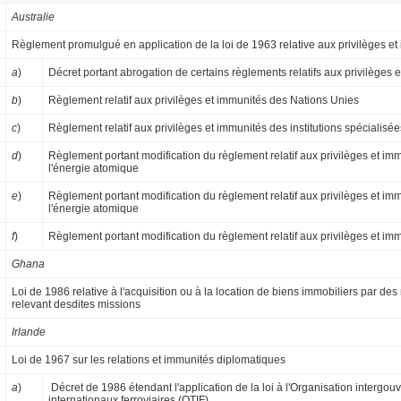
Australie
Règlement promulgué en application de la loi de 1963 relative aux privilèges et
a
)
Décret portant abrogation de certains règlements relatifs aux privilèges 
b
)
Règlement relatif aux privilèges et immunités des Nations Unies
c
)
Règlement relatif aux privilèges et immunités des institutions spécialisée
d
)
Règlement portant modification du règlement relatif aux privilèges et im
l'énergie atomique
e
)
Règlement portant modification du règlement relatif aux privilèges et im
l'énergie atomique
f
)
Règlement portant modification du règlement relatif aux privilèges et imm
Ghana
Loi de 1986 relative à l'acquisition ou à la location de biens immobiliers par de
relevant desdites missions
Irlande
Loi de 1967 sur les relations et immunités diplomatiques
a
)
Décret de 1986 étendant l'application de la loi à l'Organisation intergou
internationaux ferroviaires (OTIF)