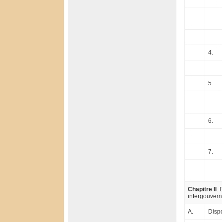
4.
5.
6.
7.
Chapitre II
. 
intergouvern
A.
Dispo