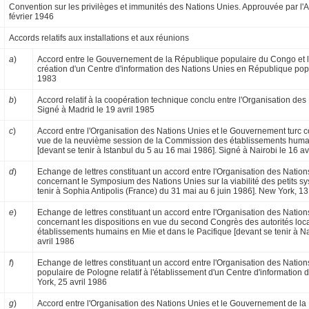
Convention sur les privilèges et immunités des Nations Unies. Approuvée par l
février 1946
Accords relatifs aux installations et aux réunions
a
)
Accord entre le Gouvernement de la République populaire du Congo et l'O
création d'un Centre d'information des Nations Unies en République pop
1983
b
)
Accord relatif à la coopération technique conclu en­tre l'Organisation d
Signé à Madrid le 19 avril 1985
c
)
Accord entre l'Organisation des Nations Unies et le Gouvernement turc 
vue de la neuvième session de la Commission des établissements humai
[devant se tenir à Istanbul du 5 au 16 mai 1986]. Signé à Nairobi le 16 av
d
)
Echange de lettres constituant un accord entre l'Organisation des Natio
concernant le Symposium des Nations Unies sur la viabilité des petits s
tenir à Sophia Antipolis (France) du 31 mai au 6 juin 1986]. New York, 13
e
)
Echange de lettres constituant un accord entre l'Organisation des Natio
concernant les dispositions en vue du second Congrès des autorités loc
établissements humains en Mie et dans le Pacifique [devant se tenir à N
avril 1986
f
)
Echange de lettres constituant un accord entre l'Organisation des Nati
populaire de Pologne relatif à l'établissement d'un Centre d'information
York, 25 avril 1986
g
)
Accord entre l'Organisation des Nations Unies et le Gouvernement de la 