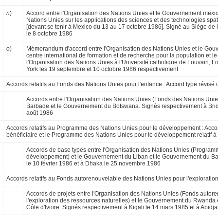
n
)
Accord entre l'Organisation des Nations Unies et le Gouvernement mexi
Nations Unies sur les applications des sciences et des technologies spa
[devant se tenir à Mexico du 13 au 17 octobre 1986]. Signé au Siège de 
le 8 octobre 1986
o
)
Mémorandum d'accord entre l'Organisation des Nations Unies et le Gouve
centre international de formation et de recherche pour la population et 
l'Organisation des Nations Unies à l'Université catholique de Louvain, 
York les 19 septembre et 10 octobre 1986 respectivement
Accords relatifs au Fonds des Nations Unies pour l'enfance : Accord type révisé 
Accords entre l'Organisation des Nations Unies (Fonds des Nations Unie
Barbade et le Gouvernement du Botswana. Signés res­pectivement à Brid
août 1986
Accords relatifs au Programme des Nations Unies pour le développement : Acco
bénéficiaire et le Programme des Nations Unies pour le développement relatif à 
Accords de base types entre l'Organisation des Nations Unies (Program
développement) et le Gouvernement du Liban et le Gouvernement du Ba
le 10 février 1986 et à Dhaka le 25 novembre 1986
Accords relatifs au Fonds autorenouvelable des Nations Unies pour l'exploratio
Accords de projets entre l'Organisation des Nations Unies (Fonds autor
l'exploration des ressources naturelles) et le Gouvernement du Rwanda
Côte d'Ivoire. Signés respectivement à Kigali le 14 mars 1985 et à Abidja