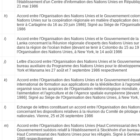
l'établissement d'un Centre d'information des Nations Unies en Républi
21 mai 1986
h
)
Accord entre l'Organisation des Nations Unies et le Gouvernement colo
Nations Unies sur la coopération régionale en matière d'application des 
tenir à Cartagène du 16 au 20 juin 1986]. Signé au Siège de l'Organisati
1986
i
)
Accord entre l'Organisation des Nations Unies et le Gouvernement de la
Lanka concernant la Réunion régionale d'experts des Nations Unies sur l
dans la région de l'océan Indien [devant se tenir à Colombo du 15 au 1
l'Organisa­tion des Nations Unies, à New York, le 14 août 1986
j
)
Lettre d'accord entre l'Organisation des Nations Unies et le Gouverneme
bureau auxiliaire du Programme des Nations Unies pour le développem
York et Manama les 27 août et 7 septembre 1986 respectivement
k
)
Accord entre l'Organisation des Nations Unies et le Gouvernement équat
international de formation aux applications de la télédétection à l'agromé
organisé sous les auspices de l'Organisation météorologique mondiale, 
l'alimentation et l'agriculture et de l'Agence spatiale européenne [devan
1986]. Signé au Siège de l'Organisation des Nations Unies, à New York,
l
)
Echange de lettres constituant un accord entre l'Organisation des Natio
concernant les dispositions relatives à la réunion du Comité de pilotage d
nationales. Vienne, 25 et 26 septembre 1986
m
)
Accord entre l'Organisation des Nations Unies (Haut Commissariat des Na
Gouvernement suédois relatif à l'établissement à Stockholm d'un bureau
Haut Commissariat des Nations Unies pour les réfugiés. Signé à Genève
1985 respectivement