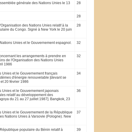
'Assemblée générale des Nations Unies le 13
28
28
rganisation des Nations Unies relatif à la
28
ulaire du Congo. Signé à New York le 20 juin
es Nations Unies et le Gouvernement espagnol.
32
concernant les arrangements à prendre en
32
ns de l'Organisation des Nations Unies
ril 1986
ns Unies et le Gouvernement français
34
ystèmes d'énergie renouvelable [devant se
 et 20 février 1986
ns Unies et le Gouvernement japonais
36
ales relatif au développement des
agoya du 21 au 27 juillet 1987]. Bangkok, 23
ons Unies et le Gouvernement de la République
37
 des Nations Unies à Varsovie (Pologne). New
République populaire du Bénin relatif à
39