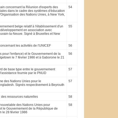
cain concernant la Réunion d'experts des
54
tiales dans le cadre des systèmes d'éducation
l'Organisation des Nations Unies, à New York,
rnement belge relatif à l'établissement d'un
55
le dévelop­pement en association avec
Louvain-la-Neuve. Signé à Bruxelles et New
concernant les activités de l'UNICEF
56
s pour l'enfance) et le Gouvernement de la
56
getown le 7 février 1986 et à Gaborone le 21
rd de base type entre le gouvernement
57
l'assistance fournie par le PNUD
me des Nations Unies pour le
57
ngladesh. Signés respectivement à Beyrouth
n des ressources naturelles
58
enouvelable des Nations Unies pour
58
 et le Gouvernement de la République de
n le 28 février 1986