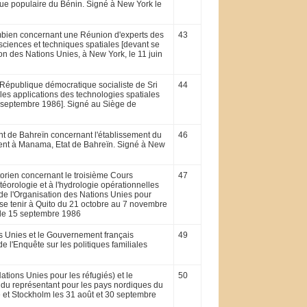
que populaire du Bénin. Signé à New York le
mbien concernant une Réunion d'experts des
43
sciences et techniques spatiales [devant se
on des Nations Unies, à New York, le 11 juin
 République démocratique socialiste de Sri
44
es applications des technologies spatiales
9 septembre 1986]. Signé au Siège de
nt de Bahreïn concernant l'établissement du
46
ent à Manama, Etat de Bahreïn. Signé à New
orien concernant le troisième Cours
47
téorologie et à l'hydrologie opérationnelles
de l'Organisation des Nations Unies pour
t se tenir à Quito du 21 octobre au 7 novembre
 le 15 septembre 1986
ns Unies et le Gouvernement français
49
e l'Enquête sur les politiques familiales
tions Unies pour les réfugiés) et le
50
 du représentant pour les pays nordiques du
 et Stockholm les 31 août et 30 septembre