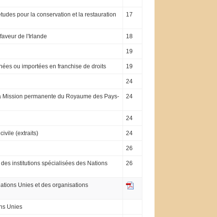
études pour la conservation et la restauration
17
faveur de l'Irlande
18
19
nées ou importées en franchise de droits
19
24
 la Mission permanente du Royaume des Pays-
24
24
vile (extraits)
24
26
 des institutions spécialisées des Nations
26
Nations Unies et des organisations
ons Unies