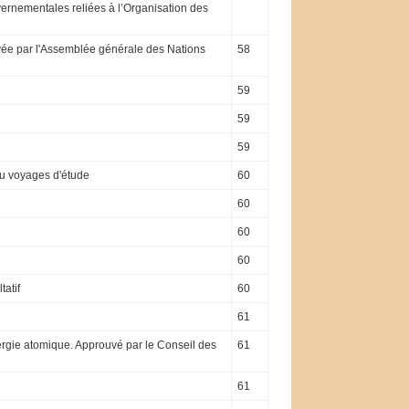
vernementales reliées à l’Organisation des
uvée par l'Assemblée générale des Nations
58
59
59
59
 ou voyages d'étude
60
60
60
60
atif
60
61
nergie atomique. Approuvé par le Conseil des
61
61